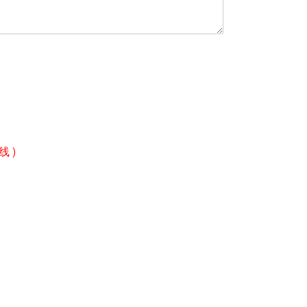
话
线 )