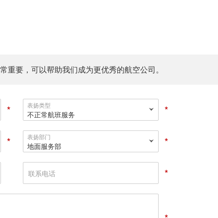
常重要，可以帮助我们成为更优秀的航空公司。
表扬
类型
*
*
不正常航班服务
表扬
部门
*
*
地面服务部
*
联
系
电
*